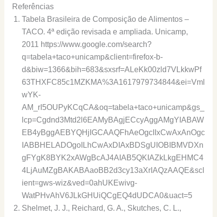
Referências
Tabela Brasileira de Composição de Alimentos –
TACO. 4ª edição revisada e ampliada. Unicamp,
2011 https://www.google.com/search?
q=tabela+taco+unicamp&client=firefox-b-
d&biw=1366&bih=683&sxsrf=ALeKk00zld7VLkkwPf
63THXFC85c1MZKMA%3A1617979734844&ei=Vml
wYK-
AM_rI5OUPyKCqCA&oq=tabela+taco+unicamp&gs_
lcp=Cgdnd3Mtd2l6EAMyBAgjECcyAggAMgYIABAW
EB4yBggAEBYQHjIGCAAQFhAeOgcIIxCwAxAnOgc
IABBHELADOgoILhCwAxDIAxBDSgUIOBIBMVDXn
gFYgK8BYK2xAWgBcAJ4AIAB5QKIAZkLkgEHMC4
4LjAuMZgBAKABAaoBB2d3cy13aXrIAQzAAQE&scl
ient=gws-wiz&ved=0ahUKEwivg-
WatPHvAhV6JLkGHUiQCgEQ4dUDCA0&uact=5
Shelmet, J. J., Reichard, G. A., Skutches, C. L.,