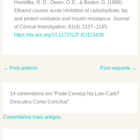
Hoeldtke, R. D., Owen, O. E., & Boden, G. (1988).
Ethanol causes acute inhibition of carbohydrate, fat,
and protein oxidation and insulin resistance.
Journal
of Clinical Investigation
,
81
(4), 1137–1145.
https://dx.doi.org/10.1172%2FJCI113428
←
Post anterior
Post seguinte
→
14 comentários em “Pode Cerveja Na Low-Carb?
Descubra Como Conciliar”
Comentários
Comentários mais antigos
mais
recentes