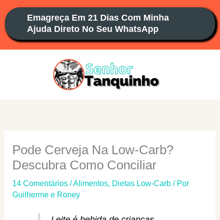
Ir
Emagreça Em 21 Dias Com Minha
para
Ajuda Direto No Seu WhatsApp
o
conteúdo
Pode Cerveja Na Low-Carb?
Descubra Como Conciliar
14 Comentários
/
Alimentos
,
Dietas Low-Carb
/ Por
Guilherme e Roney
Leite é bebida de crianças.