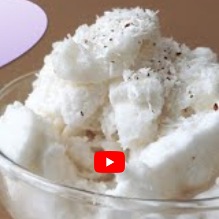
rer um
sorvete low-carb
, certo?
sorvete de coco “keto-toso” (o sorvete
osso amigo Pedro Camargo
.
e mão cheia e criou um
curso de receitas low-
são ensinadas em
vídeos de menos de 1
ma
Low-Carb Em 1 Minuto, e você pode saber
e fizemos esta receita pela primeira vez em
a e também se interessa pela sua saúde,
nal gratuitamente clicando aqui
.