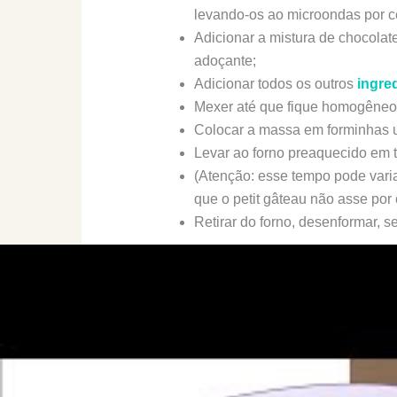
levando-os ao microondas por c
Adicionar a mistura de chocolat
adoçante;
Adicionar todos os outros
ingre
Mexer até que fique homogêneo
Colocar a massa em forminhas u
Levar ao forno preaquecido em t
(Atenção: esse tempo pode varia
que o petit gâteau não asse por 
Retirar do forno, desenformar, ser
Petit Gateau Low-Carb: Observaçõ
A primeira observação é cuidado: p
sair do forno.
A segunda é que o petit gâteau trad