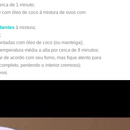
erca de 1 minuto;
e com óleo de coco à mistura de ovos com
dientes
à mistura;
;
ntadas com óleo de coco (ou manteiga);
emperatura média a alta por cerca de 8 minutos;
r de acordo com seu forno, mas fique atento para
completo, perdendo o interior cremoso);
vir.
es Importantes
orque o bolinho vai estar muito quente quando
icional costuma ser servido junto a um sorvete.