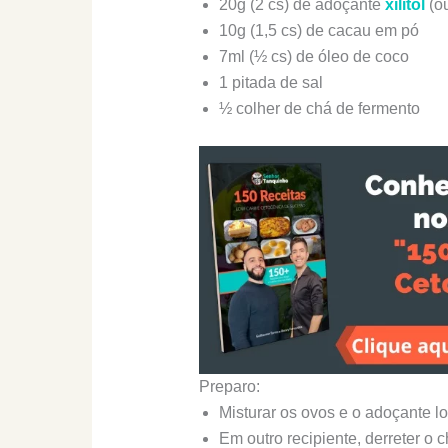
20g (2 cs) de adoçante
xilitol
(ou
10g (1,5 cs) de cacau em pó
7ml (½ cs) de óleo de coco
1 pitada de sal
½ colher de chá de fermento
Preparo:
Misturar os ovos e o adoçante l
Em outro recipiente, derreter o