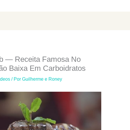
rb — Receita Famosa No
o Baixa Em Carboidratos
ídeos
/ Por
Guilherme e Roney