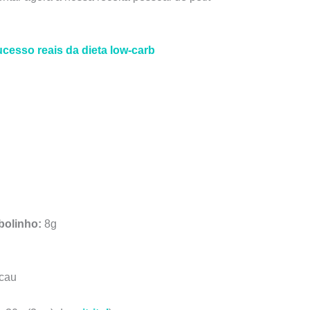
ucesso reais da dieta low-carb
bolinho:
8g
acau