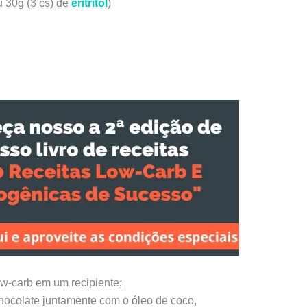
 30g (3 cs) de
eritritol
)
ow-carb em um recipiente;
 chocolate juntamente com o óleo de coco,