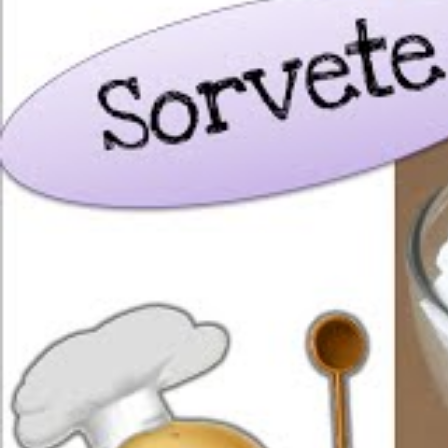
Nesse caso, você também vai que
Então vou deixar abaixo o vídeo do 
cetogênico
) que gravamos com
n
O Pedro também é um cozinheiro d
carb
— em que todas as receitas 
minuto.
(O curso, adequadamente, se cha
mais sobre ele aqui
.)
Por fim, a terceira observação é qu
nosso canal do YouTube
.
Se você gosta de vídeos de receit
recomendo que
se inscreva no ca