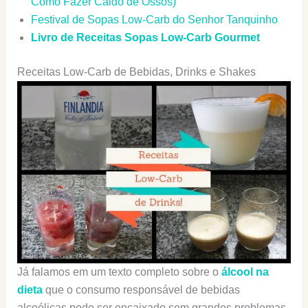
Como Fazer Caldo de Ossos)
Festival de Sopas Low-Carb do Senhor Tanquinho
Livro de Receitas Sopas Low-Carb Gourmet
Receitas Low-Carb de Bebidas, Drinks e Shakes
Já falamos em um texto completo sobre o
álcool na
dieta
que o consumo responsável de bebidas
alcoólicas pode ser encaixado sem grandes problemas