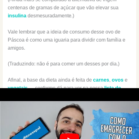
centenas de gramas de açúcar que vão elevar sua
insulina
desmesuradamente.)
Vale lembrar que a ideia de consumo desse ovo de
Páscoa é como uma iguaria para dividir com família e
amigos.
(Traduzindo: não é para comer um desses por dia.)
Afinal, a base da dieta ainda é feita de
carnes
,
ovos
e
vegetais
— conforme dá para ver na nossa
lista de
compras
— e não de chocolate.
A vantagem desse estilo alimentar é que ele te permite
aproveitar o melhor que a gastronomia tem a oferecer.
Enquanto colhe diversos
benefícios de saúde
.