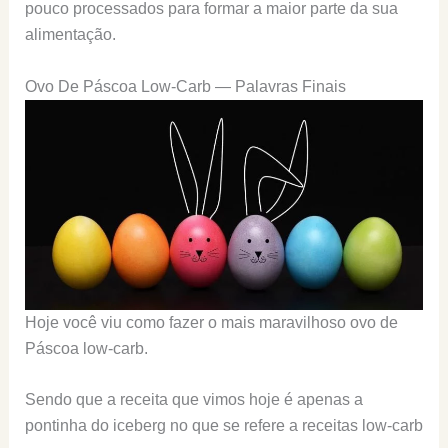
pouco processados para formar a maior parte da sua
alimentação.
Ovo De Páscoa Low-Carb — Palavras Finais
Hoje você viu como fazer o mais maravilhoso ovo de
Páscoa low-carb.
Sendo que a receita que vimos hoje é apenas a
pontinha do iceberg no que se refere a receitas low-carb