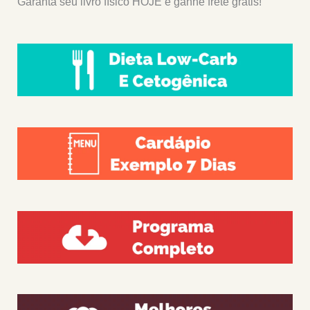
Garanta seu livro físico HOJE e ganhe frete grátis!