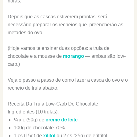
horas.
Depois que as cascas estiverem prontas, será
necessário preparar os recheios que preencherão as
metades do ovo.
(Hoje vamos te ensinar duas opções: a trufa de
chocolate e a mousse de
morango
— ambas são low-
carb.)
Veja o passo a passo de como fazer a casca do ovo e o
recheio de trufa abaixo.
Receita Da Trufa Low-Carb De Chocolate
Ingredientes (10 trufas):
¼ xic (50g) de
creme de leite
100g de chocolate 70%
1 cs (15g) de
xilitol
ou 2 cs (25g) de eritritol