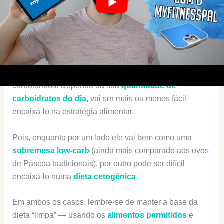
E se delicia se com quitutes maravilhosos em todas as
épocas do ano: do seu
aniversário
ao
Natal
—
passando obviamente pela Páscoa.
Resumindo
: Este ovo é delicioso, e baixo em
carboidratos. Dependo da sua
quantidade de
carboidratos do dia
, vai ser mais ou menos fácil
encaixá-lo na estratégia alimentar.
Pois, enquanto por um lado ele vai bem como uma
sobremesa low-carb
(ainda mais comparado aos ovos
de Páscoa tradicionais), por outro pode ser difícil
encaixá-lo numa
dieta cetogênica
.
Em ambos os casos, lembre-se de manter a base da
dieta “limpa” — usando os
alimentos permitidos
e