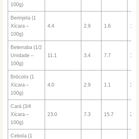
100g)
Berinjela (1
Xícara –
4.4
2.9
1.6
1.2
100g)
Beterraba (1/2
Unidade –
11.1
3.4
7.7
1.9
100g)
Brócolis (1
Xícara –
4.0
2.9
1.1
3.6
100g)
Cará (3/4
Xícara –
23.0
7.3
15.7
2.3
100g)
Cebola (1