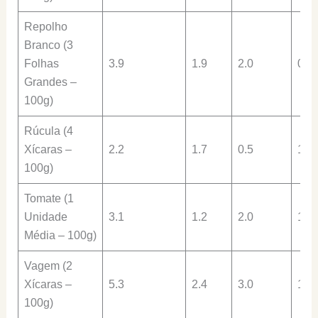
Repolho
Branco (3
Folhas
3.9
1.9
2.0
0.9
Grandes –
100g)
Rúcula (4
Xícaras –
2.2
1.7
0.5
1.8
100g)
Tomate (1
Unidade
3.1
1.2
2.0
1.1
Média – 100g)
Vagem (2
Xícaras –
5.3
2.4
3.0
1.8
100g)