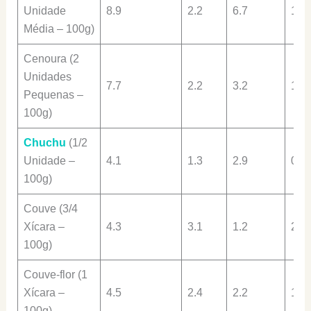
Unidade
8.9
2.2
6.7
1.7
Média – 100g)
Cenoura (2
Unidades
7.7
2.2
3.2
1.3
Pequenas –
100g)
Chuchu
(1/2
Unidade –
4.1
1.3
2.9
0.7
100g)
Couve (3/4
Xícara –
4.3
3.1
1.2
2.9
100g)
Couve-flor (1
Xícara –
4.5
2.4
2.2
1.9
100g)