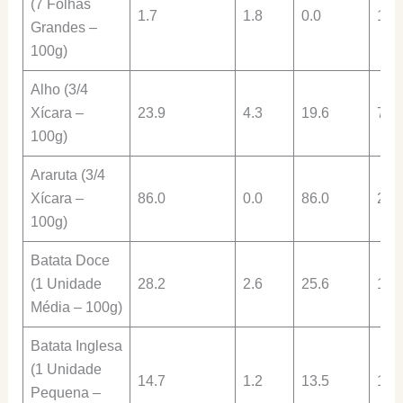
(7 Folhas
1.7
1.8
0.0
1.3
Grandes –
100g)
Alho (3/4
Xícara –
23.9
4.3
19.6
7.0
100g)
Araruta (3/4
Xícara –
86.0
0.0
86.0
2.0
100g)
Batata Doce
(1 Unidade
28.2
2.6
25.6
1.3
Média – 100g)
Batata Inglesa
(1 Unidade
14.7
1.2
13.5
1.8
Pequena –