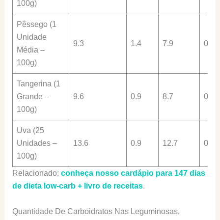
100g)
Pêssego (1
Unidade
9.3
1.4
7.9
0.8
Média –
100g)
Tangerina (1
Grande –
9.6
0.9
8.7
0.8
100g)
Uva (25
Unidades –
13.6
0.9
12.7
0.7
100g)
Relacionado:
conheça nosso cardápio para 147 dias
de dieta low-carb + livro de receitas
.
Quantidade De Carboidratos Nas Leguminosas,