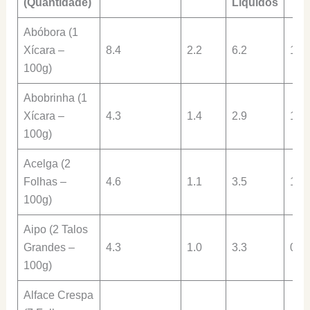
(Quantidade)
Líquidos
Abóbora (1
Xícara –
8.4
2.2
6.2
1.7
100g)
Abobrinha (1
Xícara –
4.3
1.4
2.9
1.1
100g)
Acelga (2
Folhas –
4.6
1.1
3.5
1.4
100g)
Aipo (2 Talos
Grandes –
4.3
1.0
3.3
0.8
100g)
Alface Crespa