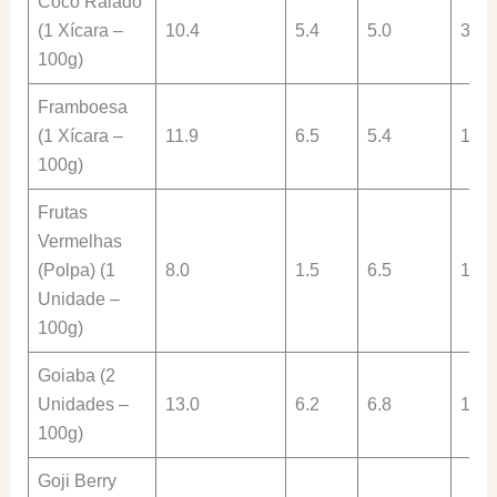
Coco Ralado
(1 Xícara –
10.4
5.4
5.0
3.7
100g)
Framboesa
(1 Xícara –
11.9
6.5
5.4
1.2
100g)
Frutas
Vermelhas
(Polpa) (1
8.0
1.5
6.5
1.0
Unidade –
100g)
Goiaba (2
Unidades –
13.0
6.2
6.8
1.1
100g)
Goji Berry