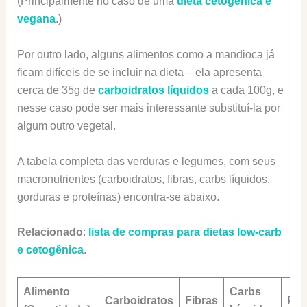
(Principalmente no caso de uma
dieta cetogênica e
vegana
.)
Por outro lado, alguns alimentos como a mandioca já
ficam difíceis de se incluir na dieta – ela apresenta
cerca de 35g de
carboidratos líquidos
a cada 100g, e
nesse caso pode ser mais interessante substituí-la por
algum outro vegetal.
A tabela completa das verduras e legumes, com seus
macronutrientes (carboidratos, fibras, carbs líquidos,
gorduras e proteínas) encontra-se abaixo.
Relacionado
:
lista de compras para dietas low-carb
e cetogênica
.
Alimento
Carbs
Carboidratos
Fibras
Pro