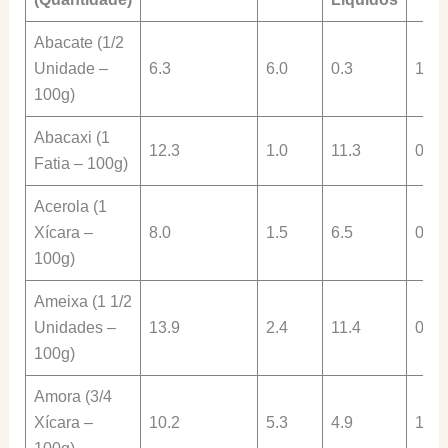
Abacate (1/2
Unidade –
6.3
6.0
0.3
1.2
100g)
Abacaxi (1
12.3
1.0
11.3
0.9
Fatia – 100g)
Acerola (1
Xícara –
8.0
1.5
6.5
0.9
100g)
Ameixa (1 1/2
Unidades –
13.9
2.4
11.4
0.8
100g)
Amora (3/4
Xícara –
10.2
5.3
4.9
1.4