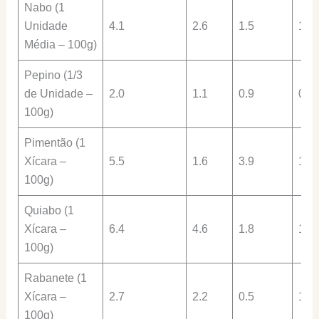
Nabo (1
Unidade
4.1
2.6
1.5
1.2
Média – 100g)
Pepino (1/3
de Unidade –
2.0
1.1
0.9
0.9
100g)
Pimentão (1
Xícara –
5.5
1.6
3.9
1.0
100g)
Quiabo (1
Xícara –
6.4
4.6
1.8
1.9
100g)
Rabanete (1
Xícara –
2.7
2.2
0.5
1.4
100g)