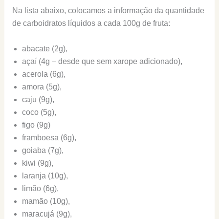
Na lista abaixo, colocamos a informação da quantidade
de carboidratos líquidos a cada 100g de fruta:
abacate (2g),
açaí (4g – desde que sem xarope adicionado),
acerola (6g),
amora (5g),
caju (9g),
coco (5g),
figo (9g)
framboesa (6g),
goiaba (7g),
kiwi (9g),
laranja (10g),
limão (6g),
mamão (10g),
maracujá (9g),