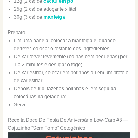
12g (2 cs) de
cacau em pó
25g (2 cs) de adoçante xilitol
30g (3 cs) de
manteiga
Preparo:
Em uma panela, colocar a manteiga e, quando
derreter, colocar o restante dos ingredientes;
Deixar ferver levemente (bolhas bem pequenas) por
1 a 2 minutos e desligar o fogo;
Deixar esfriar, colocar em potinhos ou em um prato e
deixar esfriar;
Depois de frio, fazer as bolinhas e, em seguida,
colocá-las na geladeira;
Servir.
Receita Doce De Festa De Aniversário Low-Carb #3 —
Cajuzinho “Sem Forno” Cetogênico