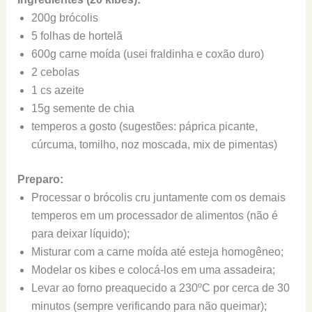
200g brócolis
5 folhas de hortelã
600g carne moída (usei fraldinha e coxão duro)
2 cebolas
1 cs azeite
15g semente de chia
temperos a gosto (sugestões: páprica picante,
cúrcuma, tomilho, noz moscada, mix de pimentas)
Preparo:
Processar o brócolis cru juntamente com os demais
temperos em um processador de alimentos (não é
para deixar líquido);
Misturar com a carne moída até esteja homogêneo;
Modelar os kibes e colocá-los em uma assadeira;
Levar ao forno preaquecido a 230ºC por cerca de 30
minutos (sempre verificando para não queimar);