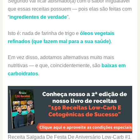
Segundo vai ficar abismado(a) com o sabor inigualável
que essas receitas possuem — pois elas são feitas com
“
ingredientes de verdade
”.
Isto é: nada de farinha de trigo e
óleos vegetais
refinados (que fazem mal para a sua saúde)
.
Em vez disso, adotamos alternativas muito mais
nutritivas — e que, coincidentemente, são
baixas em
carboidratos
.
Receita Salgada De Festa De Aniversário Low-Carb #1