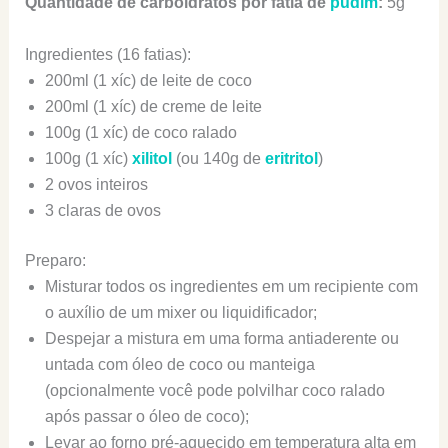
Quantidade de carboidratos por fatia de
pudim
:
5g
Ingredientes (16 fatias):
200ml (1 xíc) de leite de coco
200ml (1 xíc) de creme de leite
100g (1 xíc) de coco ralado
100g (1 xíc)
xilitol
(ou 140g de
eritritol
)
2 ovos inteiros
3 claras de ovos
Preparo:
Misturar todos os ingredientes em um recipiente com
o auxílio de um mixer ou liquidificador;
Despejar a mistura em uma forma antiaderente ou
untada com óleo de coco ou manteiga
(opcionalmente você pode polvilhar coco ralado
após passar o óleo de coco);
Levar ao forno pré-aquecido em temperatura alta em