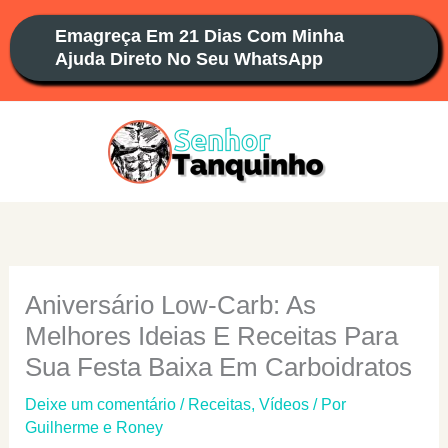
Ir
Emagreça Em 21 Dias Com Minha
para
Ajuda Direto No Seu WhatsApp
o
conteúdo
Aniversário Low-Carb: As
Melhores Ideias E Receitas Para
Sua Festa Baixa Em Carboidratos
Deixe um comentário
/
Receitas
,
Vídeos
/ Por
Guilherme e Roney