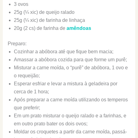
3 ovos
25g (¼ xic) de queijo ralado
25g (¼ xic) de farinha de linhaça
20g (2 cs) de farinha de
amêndoas
Preparo:
Cozinhar a abóbora até que fique bem macia;
Amassar a abóbora cozida para que forme um purê;
Misturar a carne moída, o “purê” de abóbora, 1 ovo e
o requeijão;
Esperar esfriar e levar a mistura à geladeira por
cerca de 1 hora;
Após preparar a carne moída utilizando os temperos
que preferir;
Em um prato misturar o queijo ralado e a farinhas, e
em outro prato bater os dois ovos;
Moldar os croquetes a partir da carne moída, passá-