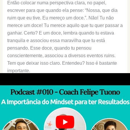
Então colocar numa perspectiva clara, no papel,
escrever para que quando ela pense: “Nossa, que dia
ruim que eu tive. Eu mereço um doce.”. Não! Tu não
merece um doce! Tu merece aquilo que tu quer passar a
ganhar. Certo? E um doce, lembra quando tu estava
tranquila e associou essa maravilha que tu está
pensando. Esse doce, quando tu pensou
conscientemente, associou a diversos eventos ruins.
Tem que deixar isso claro. Entendeu? Isso é bastante
importante.
Guilherme:
Poder recuperar essa clareza mesmo nos
momentos em que a pessoa estaria mais
emocionalmente abalada.
Felipe Tuono:
Claro, porque se ela está
emocionalmente abalada, ela quer resolver aquilo