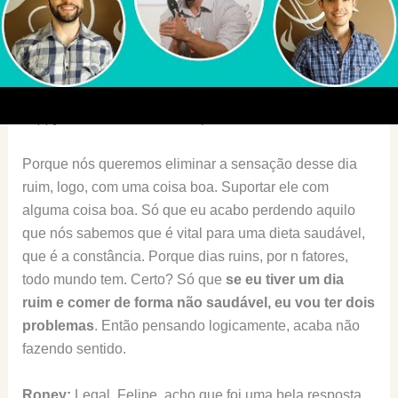
imediatamente e aí ela perde de novo a capacidade de
pensar a longo prazo, de pensar de forma mais ampla.
Entendeu? “
Pô
, estou triste, tive um dia ruim… eu quero
apagar esse dia da memória.”. Como é que eu apago
esse dia da memória? Chega no final do dia, vai num
happy hour
, eu tomo um chope, eu como um doce, etc.
Porque nós queremos eliminar a sensação desse dia
ruim, logo, com uma coisa boa. Suportar ele com
alguma coisa boa. Só que eu acabo perdendo aquilo
que nós sabemos que é vital para uma dieta saudável,
que é a constância. Porque dias ruins, por n fatores,
todo mundo tem. Certo? Só que
se eu tiver um dia
ruim e comer de forma não saudável, eu vou ter dois
problemas
. Então pensando logicamente, acaba não
fazendo sentido.
Roney:
Legal, Felipe, acho que foi uma bela resposta.