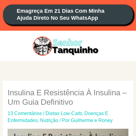
Ir
Emagreça Em 21 Dias Com Minha
para
Ajuda Direto No Seu WhatsApp
o
conteúdo
Insulina E Resistência À Insulina –
Um Guia Definitivo
13 Comentários
/
Dietas Low-Carb
,
Doenças E
Enfermidades
,
Nutrição
/ Por
Guilherme e Roney