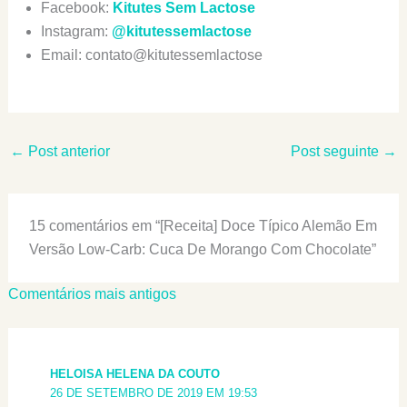
Facebook:
Kitutes Sem Lactose
Instagram:
@kitutessemlactose
Email: contato@kitutessemlactose
←
Post anterior
Post seguinte
→
15 comentários em “[Receita] Doce Típico Alemão Em
Versão Low-Carb: Cuca De Morango Com Chocolate”
Comentários
Comentários mais antigos
mais
recentes
HELOISA HELENA DA COUTO
26 DE SETEMBRO DE 2019 EM 19:53