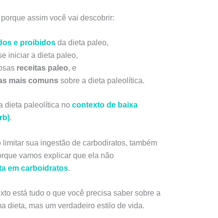
l, porque assim você vai descobrir:
dos e proibidos
da dieta paleo,
e iniciar a dieta paleo,
iosas
receitas paleo
, e
as mais comuns
sobre a dieta paleolítica.
 dieta paleolítica no
contexto de baixa
rb)
.
 limitar sua ingestão de carbodiratos, também
porque vamos explicar que ela não
ta
em c
arboidratos
.
texto está tudo o que você precisa saber sobre a
 dieta, mas um verdadeiro estilo de vida.