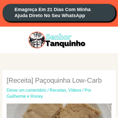
Ir
Emagreça Em 21 Dias Com Minha
para
Ajuda Direto No Seu WhatsApp
o
conteúdo
[Receita] Paçoquinha Low-Carb
Deixe um comentário
/
Receitas
,
Vídeos
/ Por
Guilherme e Roney