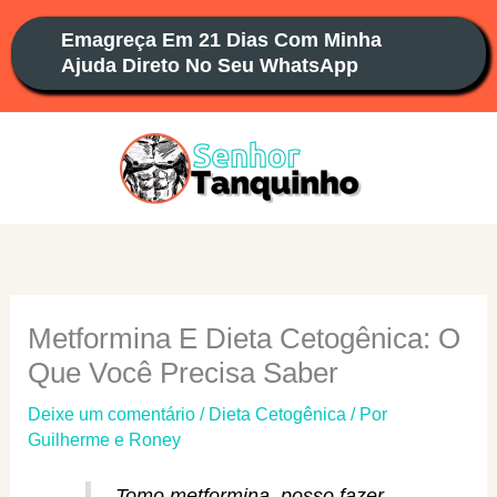
Ir
Emagreça Em 21 Dias Com Minha
para
Ajuda Direto No Seu WhatsApp
o
conteúdo
Metformina E Dieta Cetogênica: O
Que Você Precisa Saber
Deixe um comentário
/
Dieta Cetogênica
/ Por
Guilherme e Roney
Tomo metformina, posso fazer