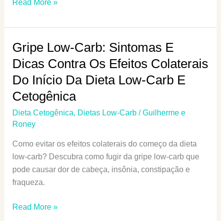
Dieta
Read More »
Cetogênica
E
Hipertrofia:
Gripe Low-Carb: Sintomas E
Como
Dicas Contra Os Efeitos Colaterais
Ganhar
Do Início Da Dieta Low-Carb E
Massa
Magra
Cetogênica
Em
Dieta Cetogênica
,
Dietas Low-Carb
/
Guilherme e
Cetose
Roney
Como evitar os efeitos colaterais do começo da dieta
low-carb? Descubra como fugir da gripe low-carb que
pode causar dor de cabeça, insônia, constipação e
fraqueza.
Gripe
Read More »
Low-