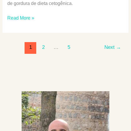
de gordura de dieta cetogênica.
Tudo
Read More »
Sobre
A
Cetose
1
2
…
5
Next
→
–
A
Dieta
Cetogênica,
Os
Corpos
Cetônicos,
Os
Sintomas
E
O