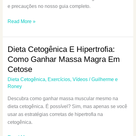
Para
e precauções no nosso guia completo.
Medição
De
Metformina
Read More »
Corpos
E
Cetônicos
Dieta
Cetogênica:
Dieta Cetogênica E Hipertrofia:
O
Como Ganhar Massa Magra Em
Que
Cetose
Você
Precisa
Dieta Cetogênica
,
Exercícios
,
Vídeos
/
Guilherme e
Saber
Roney
Descubra como ganhar massa muscular mesmo na
dieta cetogênica. É possível? Sim, mas apenas se você
usar as estratégias corretas de hipertrofia na
cetogênica.