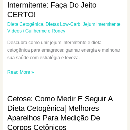
Intermitente: Faça Do Jeito
CERTO!
Dieta Cetogênica
,
Dietas Low-Carb
,
Jejum Intermitente
,
Vídeos
/
Guilherme e Roney
Descubra como unir jejum intermitente e dieta
cetogênica para emagrecer, ganhar energia e melhorar
sua saúde com estratégia e leveza.
Dieta
Read More »
Cetogênica
E
Jejum
Cetose: Como Medir E Seguir A
Intermitente:
Dieta Cetogênica| Melhores
Faça
Aparelhos Para Medição De
Do
Jeito
Corpos Cetônicos