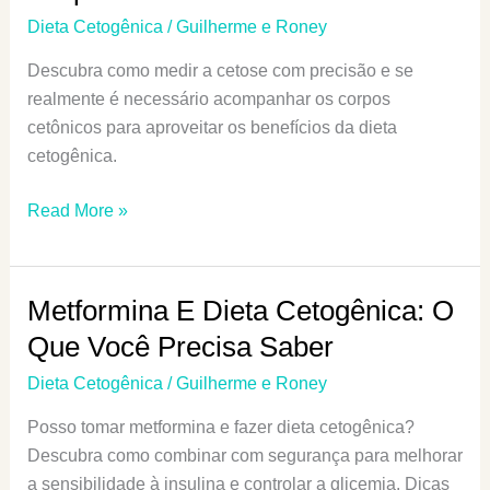
CERTO!
Dieta Cetogênica
/
Guilherme e Roney
Descubra como medir a cetose com precisão e se
realmente é necessário acompanhar os corpos
cetônicos para aproveitar os benefícios da dieta
cetogênica.
Cetose:
Read More »
Como
Medir
E
Metformina E Dieta Cetogênica: O
Seguir
Que Você Precisa Saber
A
Dieta
Dieta Cetogênica
/
Guilherme e Roney
Cetogênica|
Posso tomar metformina e fazer dieta cetogênica?
Melhores
Descubra como combinar com segurança para melhorar
Aparelhos
a sensibilidade à insulina e controlar a glicemia. Dicas