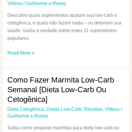
E
Vídeos
/
Guilherme e Roney
Evitar
Descubra quais suplementos ajudam sua low-carb e
Em
cetogênica, e quais não fazem nada – ou detonam sua
Uma
saúde. Saiba a verdade sobre estes 11 suplementos
Dieta
populares.
Cetogênica
—
Suplementos
Read More »
E
Para
Por
Dieta
Que
Low-
Como Fazer Marmita Low-Carb
Fugir
Carb
De
Semanal [Dieta Low-Carb Ou
E
Listas
Cetogênica]
Cetogênica:
De
Os
“Proibidos”
Dieta Cetogênica
,
Dietas Low-Carb
,
Receitas
,
Vídeos
/
Melhores
Guilherme e Roney
E
Saiba como preparar marmitas para dieta low-carb ou
Os