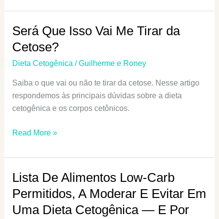
Carb:
Sintomas
Será Que Isso Vai Me Tirar da
E
Cetose?
Dicas
Contra
Dieta Cetogênica
/
Guilherme e Roney
Os
Saiba o que vai ou não te tirar da cetose. Nesse artigo
Efeitos
respondemos às principais dúvidas sobre a dieta
Colaterais
cetogênica e os corpos cetônicos.
Do
Início
Será
Read More »
Da
Que
Dieta
Isso
Low-
Vai
Lista De Alimentos Low-Carb
Carb
Me
E
Permitidos, A Moderar E Evitar Em
Tirar
Cetogênica
Uma Dieta Cetogênica — E Por
da