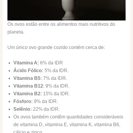
Os ovos estão entre os alimentos mais nutritivos do
planeta.
Um único ovo grande cozido contém cerca de:
Vitamina A:
6% da IDR
Ácido Fólico:
5% da IDR.
Vitamina B5:
7% da IDR.
Vitamina B12
: 9% da IDR.
Vitamina B2:
15% da IDR.
Fósforo:
9% da IDR.
Selênio:
22% da IDR.
Os ovos também contêm quantidades consideráveis
de vitamina D, vitamina E, vitamina K, vitamina B6,
cálcio e zinco.