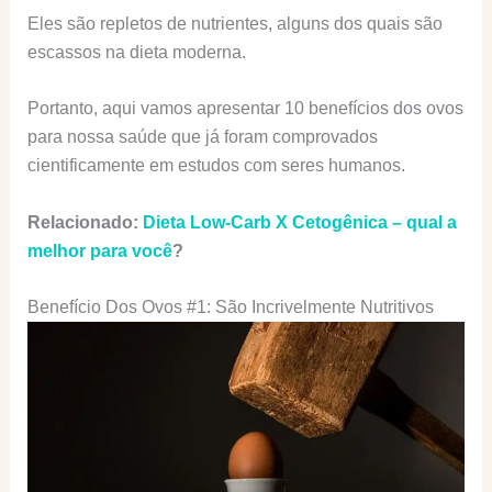
Eles são repletos de nutrientes, alguns dos quais são
escassos na dieta moderna.
Portanto, aqui vamos apresentar 10 benefícios dos ovos
para nossa saúde que já foram comprovados
cientificamente em estudos com seres humanos.
Relacionado:
Dieta Low-Carb X Cetogênica – qual a
melhor para você
?
Benefício Dos Ovos #1: São Incrivelmente Nutritivos