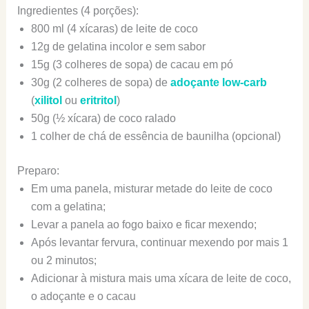
Ingredientes (4 porções):
800 ml (4 xícaras) de leite de coco
12g de gelatina incolor e sem sabor
15g (3 colheres de sopa) de cacau em pó
30g (2 colheres de sopa) de
adoçante low-carb
(
xilitol
ou
eritritol
)
50g (½ xícara) de coco ralado
1 colher de chá de essência de baunilha (opcional)
Preparo:
Em uma panela, misturar metade do leite de coco
com a gelatina;
Levar a panela ao fogo baixo e ficar mexendo;
Após levantar fervura, continuar mexendo por mais 1
ou 2 minutos;
Adicionar à mistura mais uma xícara de leite de coco,
o adoçante e o cacau