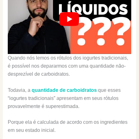
Quando nós lemos os rótulos dos iogurtes tradicionais,
é possível nos depararmos com uma quantidade não-
desprezível de carboidratos.
Todavia, a
quantidade de carboidratos
que esses
“iogurtes tradicionais” apresentam em seus rótulos
provavelmente é superestimada.
Porque ela é calculada de acordo com os ingredientes
em seu estado inicial.