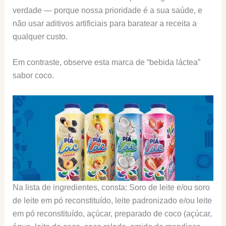
verdade — porque nossa prioridade é a sua saúde, e
não usar aditivos artificiais para baratear a receita a
qualquer custo.
Em contraste, observe esta marca de “bebida láctea”
sabor coco.
Na lista de ingredientes, consta: Soro de leite e/ou soro
de leite em pó reconstituído, leite padronizado e/ou leite
em pó reconstituído, açúcar, preparado de coco (açúcar,