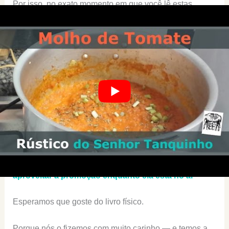
Por isso, no exato momento em que você lê estas
palavras, estamos oferecendo uma promoção em que
você recebe, gratuitamente:
versão digital
do livro (para poder começar a usar
antes mesmo de ele chegar em casa),
diversos
bônus
(planilha de
emagrecimento
,
tabelas de
quantidade de carboidratos
,
lista de
alimentos
permitidos,
lista de compras
, e muito
mais), e
frete grátis
para qualquer lugar do Brasil.
>>> Clique aqui para saber mais sobre este projeto e
aproveitar a promoção enquanto ela está no ar
Esperamos que goste do livro físico.
Porque nós o fizemos com muito carinho — e temos a