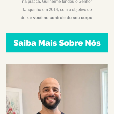
na prática, Guilherme fundou o Senhor
Tanquinho em 2014, com o objetivo de
deixar
você no controle do seu corpo
.