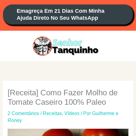
Ir
Emagreça Em 21 Dias Com Minha
para
Ajuda Direto No Seu WhatsApp
o
conteúdo
[Receita] Como Fazer Molho de
Tomate Caseiro 100% Paleo
2 Comentários
/
Receitas
,
Vídeos
/ Por
Guilherme e
Roney