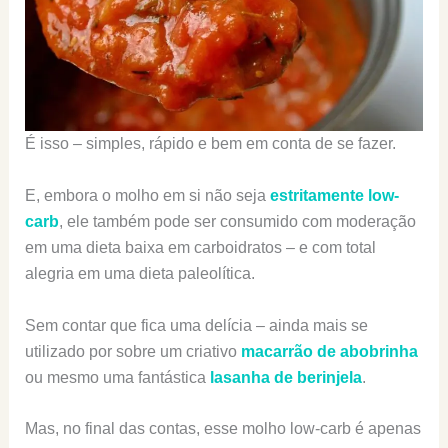
É isso – simples, rápido e bem em conta de se fazer.
E, embora o molho em si não seja
estritamente low-
carb
, ele também pode ser consumido com moderação
em uma dieta baixa em carboidratos – e com total
alegria em uma dieta paleolítica.
Sem contar que fica uma delícia – ainda mais se
utilizado por sobre um criativo
macarrão de abobrinha
ou mesmo uma fantástica
lasanha de berinjela
.
Mas, no final das contas, esse molho low-carb é apenas