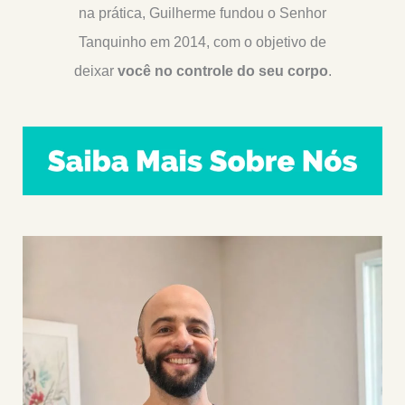
na prática, Guilherme fundou o Senhor
Tanquinho em 2014, com o objetivo de
deixar
você no controle do seu corpo
.