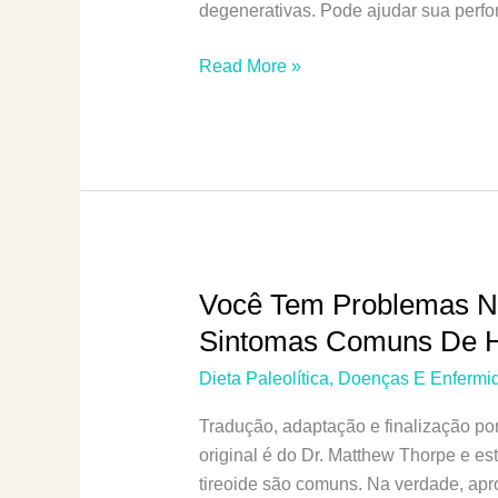
degenerativas. Pode ajudar sua perfo
A
Read More »
Dieta
Cetogênica
Faz
Mal
Para
A
Tireoide?
Você Tem Problemas Na
Sintomas Comuns De Hi
Dieta Paleolítica
,
Doenças E Enfermi
Tradução, adaptação e finalização po
original é do Dr. Matthew Thorpe e e
tireoide são comuns. Na verdade, ap