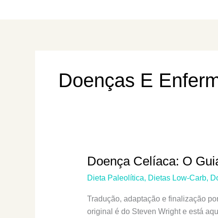
Doenças E Enferm
Doença Celíaca: O Guia
Dieta Paleolítica
,
Dietas Low-Carb
,
D
Tradução, adaptação e finalização po
original é do Steven Wright e está aqu