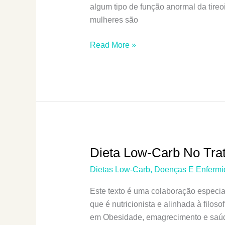
algum tipo de função anormal da tir
mulheres são
Você
Read More »
Tem
Problemas
Na
Tireoide?
10
Sinais
E
Sintomas
Dieta Low-Carb No Tra
Comuns
Dietas Low-Carb
,
Doenças E Enfermi
De
Hipotireoidismo
Este texto é uma colaboração especia
que é nutricionista e alinhada à filos
em Obesidade, emagrecimento e saúd