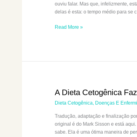
ouviu falar. Mas que, infelizmente, es
delas é esta: o tempo médio para se 
Doença
Read More »
Celíaca:
O
Guia
Definitivo
Para
Celíacos
A Dieta Cetogênica Faz
Dieta Cetogênica
,
Doenças E Enferm
Tradução, adaptação e finalização po
original é do Mark Sisson e está aqui.
sabe. Ela é uma ótima maneira de per