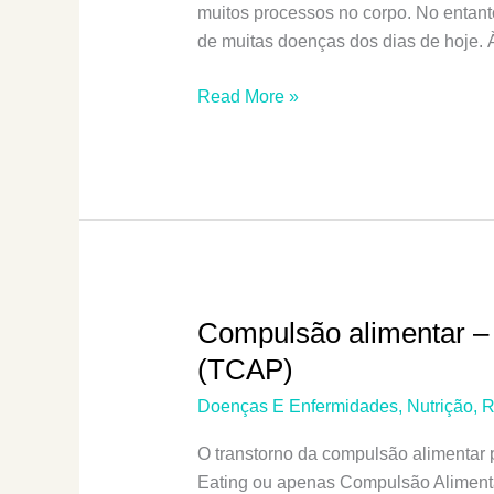
Autoimunes
muitos processos no corpo. No entant
de muitas doenças dos dias de hoje. 
Insulina
Read More »
E
Resistência
À
Insulina
–
Um
Guia
Definitivo
Compulsão alimentar – 
(TCAP)
Doenças E Enfermidades
,
Nutrição
,
R
O transtorno da compulsão alimentar
Eating ou apenas Compulsão Alimentar