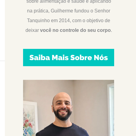
sobre alimentação e saúde e aplicando
na prática, Guilherme fundou o Senhor
Tanquinho em 2014, com o objetivo de
deixar
você no controle do seu corpo
.