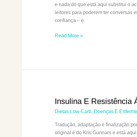
e nada do que está aqui substitui o a
leitores para poderem ter conversas
confiança – e
Autoimunidade:
Read More »
O
Que
É,
Por
Que
Acontece
E
2
Insulina E Resistência 
Protocolos
Dietas Low-Carb
,
Doenças E Enfermi
Alimentares
Para
Tradução, adaptação e finalização po
Doenças
original é do Kris Gunnars e está aqu