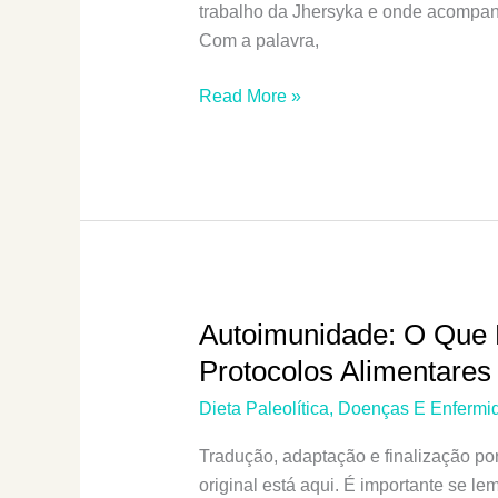
trabalho da Jhersyka e onde acompanh
Com a palavra,
Dieta
Read More »
Low-
Carb
No
Tratamento
Do
Diabetes
Tipo
2
Autoimunidade: O Que 
Protocolos Alimentare
Dieta Paleolítica
,
Doenças E Enfermi
Tradução, adaptação e finalização po
original está aqui. É importante se le