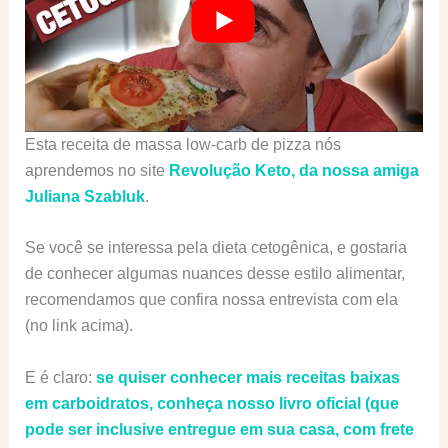
Esta receita de massa low-carb de pizza nós
aprendemos no site
Revolução Keto, da nossa amiga
Juliana Szabluk
.
Se você se interessa pela dieta cetogênica, e gostaria
de conhecer algumas nuances desse estilo alimentar,
recomendamos que confira nossa entrevista com ela
(no link acima).
E é claro:
se quiser conhecer mais receitas baixas
em carboidratos, conheça nosso livro oficial (que
pode ser inclusive entregue em sua casa, com frete