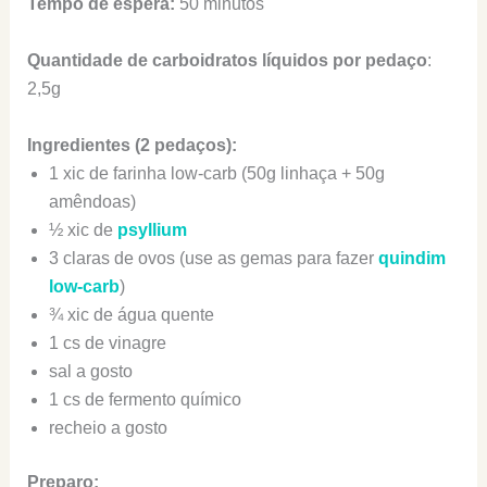
Tempo de espera:
50 minutos
Quantidade de carboidratos líquidos por pedaço
:
2,5g
Ingredientes (2 pedaços):
1 xic de farinha low-carb (50g linhaça + 50g
amêndoas)
½ xic de
psyllium
3 claras de ovos (use as gemas para fazer
quindim
low-carb
)
¾ xic de água quente
1 cs de vinagre
sal a gosto
1 cs de fermento químico
recheio a gosto
Preparo: