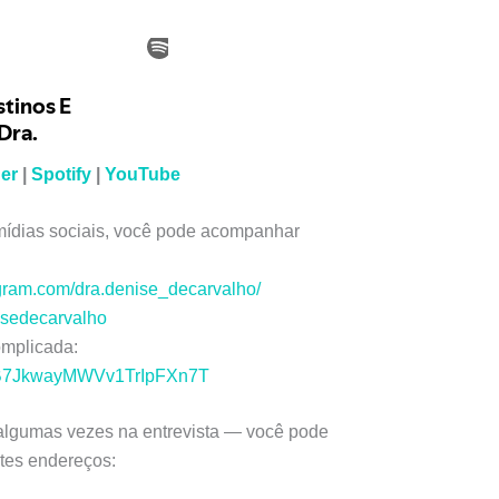
er
|
Spotify
|
YouTube
mídias sociais, você pode acompanhar
agram.com/dra.denise_decarvalho/
nisedecarvalho
mplicada:
w/3B7JkwayMWVv1TrIpFXn7T
algumas vezes na entrevista — você pode
ntes endereços: