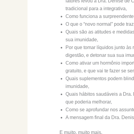
fatores levou a Dra. Denise de 
tradicional para a integrativa,
Como funciona a surpreendente 
O que o “novo normal” pode tra
Quais são as atitudes e medida
sua imunidade,
Por que tomar líquidos junto às 
digestão, e detonar sua sua imu
Como ativar um hormônio importa
gratuito, e que vai te fazer se s
Quais suplementos podem blinda
imunidade,
Quais hábitos saudáveis a Dra.
que poderia melhorar,
Como se aprofundar nos assunt
A mensagem final da Dra. Denis
E muito, muito mais.