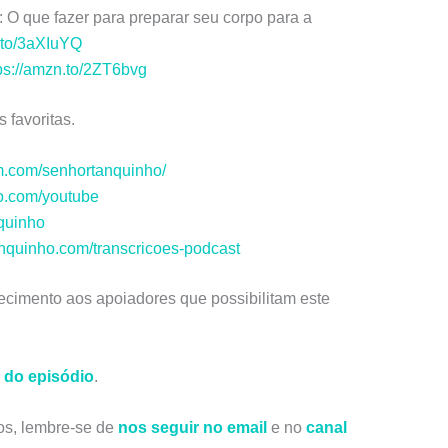
: O que fazer para preparar seu corpo para a
.to/3aXIuYQ
ps://amzn.to/2ZT6bvg
 favoritas.
m.com/senhortanquinho/
ho.com/youtube
nquinho
anquinho.com/transcricoes-podcast
cimento aos apoiadores que possibilitam este
 do episódio
.
os, lembre-se de
nos seguir no email
e no
canal