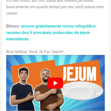
Em vez disso, por ora, saiba que diferenças estão
basicamente em quanto tempo por vez você passa sem
comer.
Bônus:
acesse gratuitamente nosso infográfico-
resumo dos 5 principais protocolos de jejum
intermitente
.
Boa Notícia: Você Já Faz Jejum!