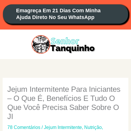
Ir
Emagreça Em 21 Dias Com Minha
para
Ajuda Direto No Seu WhatsApp
o
conteúdo
Jejum Intermitente Para Iniciantes
– O Que É, Benefícios E Tudo O
Que Você Precisa Saber Sobre O
JI
78 Comentários
/
Jejum Intermitente
,
Nutrição
,