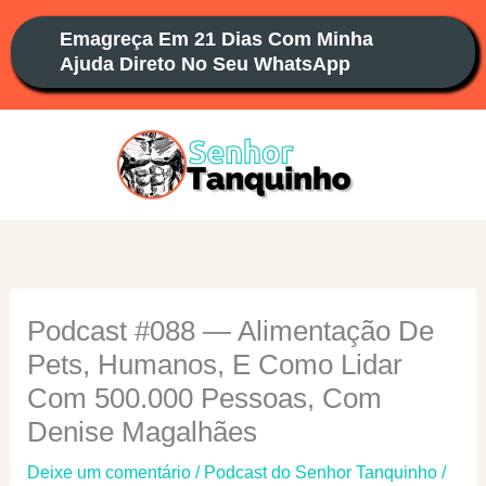
Ir
Emagreça Em 21 Dias Com Minha
para
Ajuda Direto No Seu WhatsApp
o
conteúdo
Podcast #088 — Alimentação De
Pets, Humanos, E Como Lidar
Com 500.000 Pessoas, Com
Denise Magalhães
Deixe um comentário
/
Podcast do Senhor Tanquinho
/