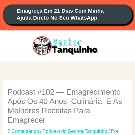
Ir
Emagreça Em 21 Dias Com Minha
para
Ajuda Direto No Seu WhatsApp
o
conteúdo
Podcast #102 — Emagrecimento
Após Os 40 Anos, Culinária, E As
Melhores Receitas Para
Emagrecer
2 Comentários
/
Podcast do Senhor Tanquinho
/ Por